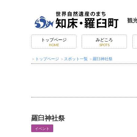
観
トップページ
みどころ
HOME
SPOTS
＞
トップページ
＞
スポット一覧
＞
羅臼神社祭
羅臼神社祭
イベント