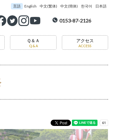
言語
English
中文(繁体)
中文(簡体)
한국어
日本語
0153-87-2126
Ｑ＆Ａ
アクセス
Q & A
ACCESS
祭