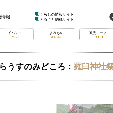
くらしの情報サイト
光情報
ふるさと納税サイト
イベント
よみもの
観光コース
EVENT
READING
COURSE
らうすのみどころ：
羅臼神社