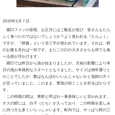
2020年1月７日
羅臼ファンの皆様。お正月にはご馳走が並び、皆さんもたら
ふく食べたのではないでしょうか？よく使われる『たらふく』
ですが、『鱈腹』という当て字が使われています。それは、鱈
のお腹を見れば一目です。またこの口の大きさからも何でも食
べる様が浮かびます。
羅臼では昨日から漁が始まりましたが、天候の影響により本
日の漁が本格的なスタートとなりました。サイズは例年通りと
のことでしたが、数はなんぼかいいんじゃないかと漁師の方々
が言っていました。このまま、豊漁が続くことを祈るばかりで
す。
この時期の鱈は、寒鱈と呼ばれ一番美味しいと言われます。
オスの鱈には、白子（たち）が入っており、この時期を楽しみ
に待つ方も多くいらっしゃいます。町内では、やっぱり鱈の三