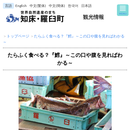
言語
English
中文(繁体)
中文(簡体)
한국어
日本語
MENU
観光情報
＞
トップページ
＞
たらふく食べる？『鱈』～この口や腹を見ればわかる
～
たらふく食べる？『鱈』～この口や腹を見ればわ
かる～