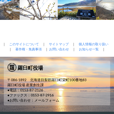
｜
このサイトについて
｜
サイトマップ
｜
個人情報の取り扱い
｜
著作権・免責事項
｜
お問い合わせ
｜
お知らせ一覧
｜
羅臼町役場
〒086-1892 北海道目梨郡羅臼町栄町100番地83
羅臼町役場 産業創生課
●電話：0153-87-2126
●ファックス：0153-87-2916
●お問い合わせ：
メールフォーム