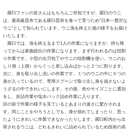
羅臼ファンの皆さんはもちろんご存知ですが、羅臼のウニ
は、最高級昆布である羅臼昆布を食べて育つため“日本一贅沢な
ウニ”として知られています。ウニ漁を終えた後の様子をお届け
いたします。
羅臼では、漁を終えるまで1人の作業になりますが、持ち帰
ってからは家族総出の作業になります。まず行われるのは殻割
り作業です。小型の出刃包丁やウニの殻割機を使い、ウニのお
しり側（上側）からぐっと差し込みぱかっと２つに割ります。
次に、身を取り出し洗いの作業です。１つのウニの中に５つの
身が入っているので、専用スプーンで取り出し身を崩さないよ
うざるの中できれいにします。その後、色やサイズごとに選別
をし、折詰作業や塩水パック詰め作業に入ります。
目の前で作業の様子を見ているとあまりの速さに驚かされま
す。同じことをやろうとしでも、身が崩れてしまったり、思っ
たようにきれいに作業できなかったりします。羅臼町内から出
荷されるウニは、どれもきれいに詰められているため技術の高