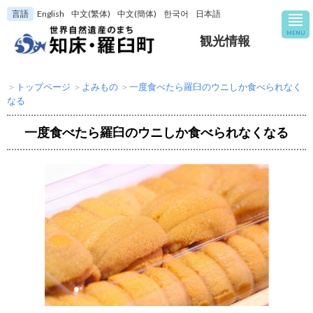
言語
English
中文(繁体)
中文(簡体)
한국어
日本語
MENU
観光情報
＞
トップページ
＞
よみもの
＞
一度食べたら羅臼のウニしか食べられなく
なる
一度食べたら羅臼のウニしか食べられなくなる